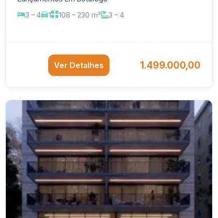
3 – 4
1
108 – 230 m²
3 – 4
1.499.000,00
Ver Detalhes