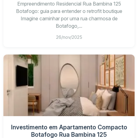
Empreendimento Residencial Rua Bambina 125
Botafogo: guia para entender o retrofit boutique
Imagine caminhar por uma rua charmosa de
Botafogo,...
26/nov/2025
Região
Perfil
Valor
Botafogo (Bambina)
Moderno + urbano
Alta
Flamengo
Tradicional
Estável
Investimento em Apartamento Compacto
Humaitá
Residencial
Média
Botafogo Rua Bambina 125