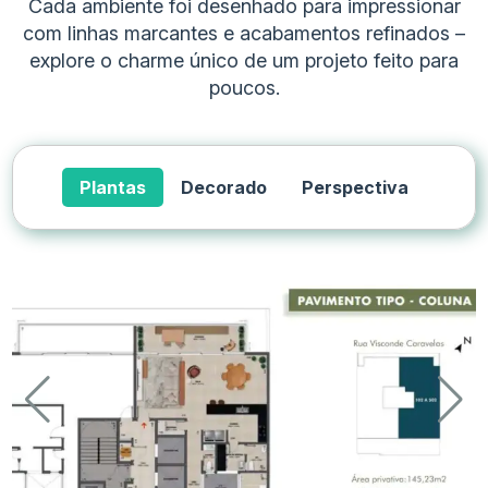
Cada ambiente foi desenhado para impressionar
com linhas marcantes e acabamentos refinados –
explore o charme único de um projeto feito para
poucos.
Plantas
Decorado
Perspectiva
Tipo de Imóvel
Metragem Total
Quartos
S
Apartamento
139 m²
3
2
Apartamento
145 m²
3
2