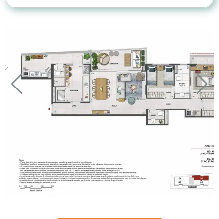
Tipo de Imóvel
Metragem
Quartos
Apartamento
108 m² – 116 m²
3
Apartamento Garden
196 m² – 211 m²
3
Cobertura Linear
221 m² – 229 m²
4