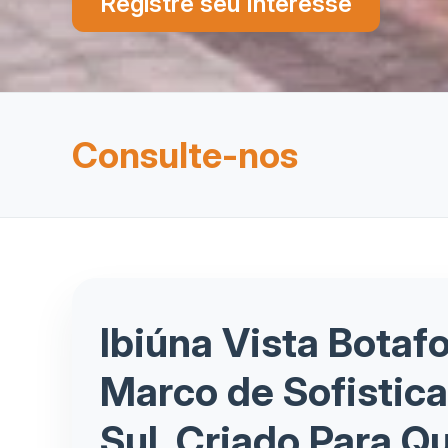
Registre seu Interesse
Consulte-nos
Ibiúna Vista Botaf
Marco de Sofistic
Sul, Criado Para Q