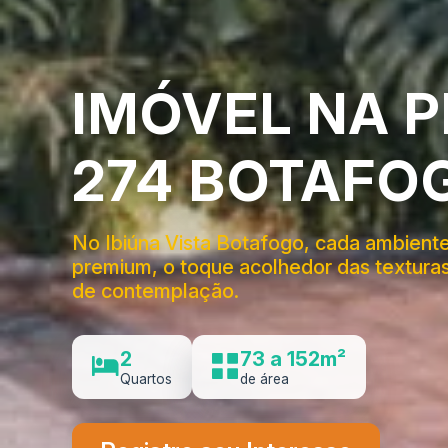
IMÓVEL NA 
274 BOTAFO
No Ibiúna Vista Botafogo, cada ambiente
premium, o toque acolhedor das texturas
de contemplação.
2
73 a 152m²
Quartos
de área