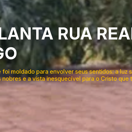
PLANTA RUA RE
GO
 foi moldado para envolver seus sentidos: a luz
 nobres e a vista inesquecível para o Cristo que