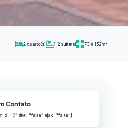
2 quarto(s)
1-2 suíte(s)
73 a 152m²
em Contato
m id="2" title="false" ajax="false"]