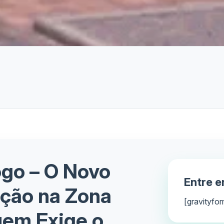
ogo – O Novo
Entre 
ação na Zona
[gravityfor
uem Exige o