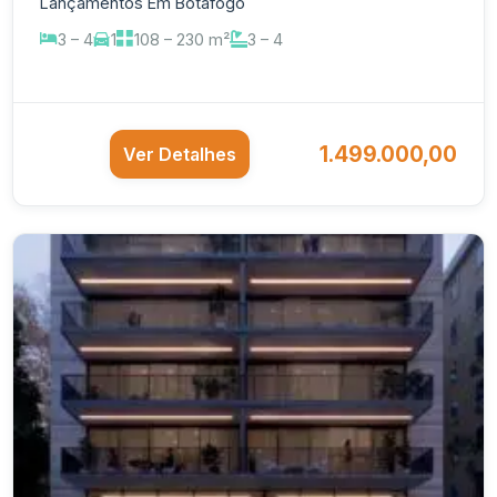
Lançamentos Em Botafogo
3 – 4
1
108 – 230 m²
3 – 4
1.499.000,00
Ver Detalhes