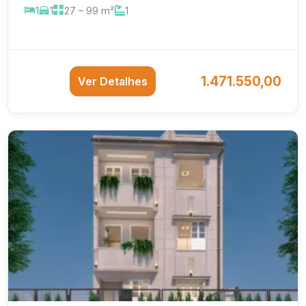
1
1
27 – 99 m²
1
1.471.550,00
Ver Detalhes