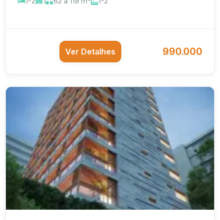
1-2
1
62 a 119 m²
1-2
990.000
Ver Detalhes