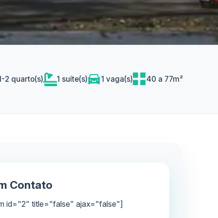
1-2 quarto(s)
1 suíte(s)
1 vaga(s)
40 a 77m²
em Contato
m id="2" title="false" ajax="false"]