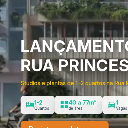
LANÇAMENTO
RUA PRINCES
Studios e plantas de 1–2 quartos na Rua
1-2
40 a 77m²
1
Quartos
de área
Vagas