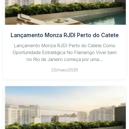
Lançamento Monza RJDI Perto do Catete
Tipologia
Característica principal
Perfil indic
Ambiente compacto e
Moradia individua
Lançamento Monza RJDI Perto do Catete Como
Studio
integrado
investimento
Oportunidade Estratégica No Flamengo Viver bem
no Rio de Janeiro começa por uma...
Double
Configuração com maior
Casais, home offi
studio
flexibilidade interna
locação
23/maio/2026
Unidade com área externa
Quem valoriza am
Garden
privativa
e espaço aberto