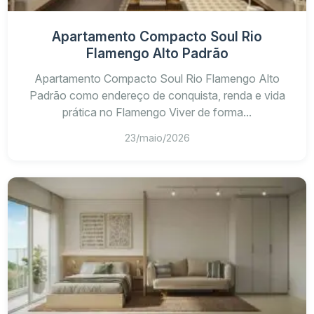
Apartamento Compacto Soul Rio
Flamengo Alto Padrão
planta e a área privativa
Apartamento Compacto Soul Rio Flamengo Alto
Padrão como endereço de conquista, renda e vida
andar, posição, ventilação e incidência
prática no Flamengo Viver de forma...
solar
tabela de preços e disponibilidade
23/maio/2026
entrada, parcelas e
financiamento
memorial descritivo e documentação
condomínio, IPTU e
mobiliário
locação residencial ou
temporária