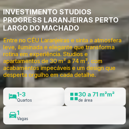
INVESTIMENTO STUDIOS
PROGRESS LARANJEIRAS PERTO
LARGO DO MACHADO
Entre no CÉU Laranjeiras e sinta a atmosfera
leve, iluminada e elegante que transforma
rotina em experiência. Studios e
apartamentos de 30 m² a 74 m², com
acabamentos impecáveis e um design que
desperta orgulho em cada detalhe.
1-3
30 a 71 m²m²
Quartos
de área
1
Vagas