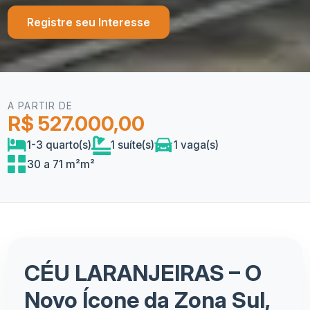
Registre seu Interesse
A PARTIR DE
R$ 527.000,00
1-3 quarto(s)
1 suíte(s)
1 vaga(s)
30 a 71 m²m²
CÉU LARANJEIRAS – O
Novo Ícone da Zona Sul,