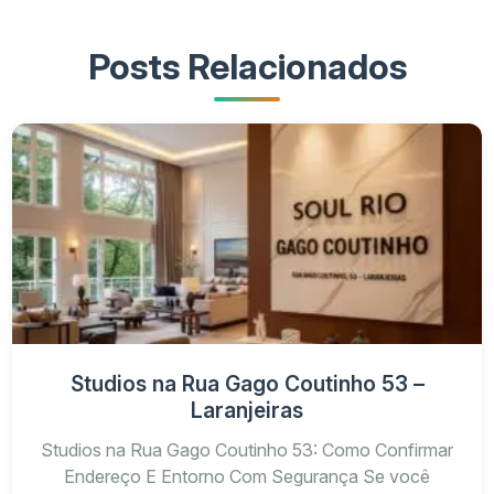
Posição
Andar, vista, iluminação natural e incidênci
Garagem
Quantidade de vagas e vínculo com a uni
Posts Relacionados
Estágio
Na planta, em obras ou pronto para morar
Valor da unidade, condomínio, IPTU e des
Custos
previstas
Acabamentos, fachada, segurança e área
Padrão
comuns
Studios na Rua Gago Coutinho 53 –
Laranjeiras
Studios na Rua Gago Coutinho 53: Como Confirmar
Endereço E Entorno Com Segurança Se você