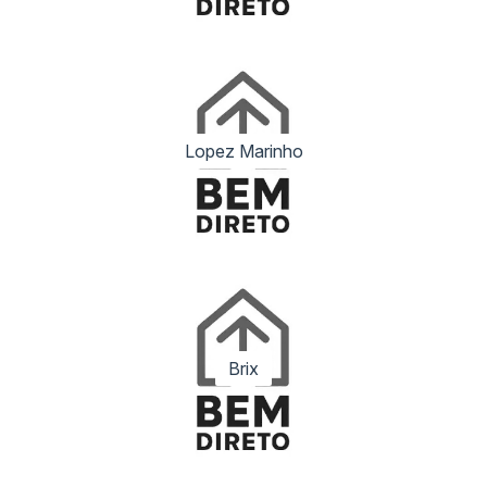
Lopez Marinho
Critério
O Que Avaliar
Brix
Localização
Rua, acessos, entorno, ruídos e conveniên
Circulação, suítes, varanda e integração d
Planta
ambientes