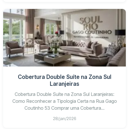
plantas disponíveis
Cobertura Double Suíte na Zona Sul
tabelas atualizadas
Laranjeiras
metragens e posições
Cobertura Double Suíte na Zona Sul Laranjeiras:
unidades com vagas
Como Reconhecer a Tipologia Certa na Rua Gago
condições comerciais
Coutinho 53 Comprar uma Cobertura...
apresentação personalizada
28/jan/2026
visita com nossa equipe