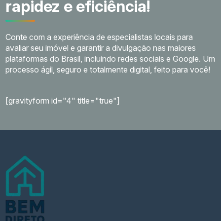
rapidez e eficiência!
Conte com a experiência de especialistas locais para
avaliar seu imóvel e garantir a divulgação nas maiores
plataformas do Brasil, incluindo redes sociais e Google. Um
processo ágil, seguro e totalmente digital, feito para você!
[gravityform id="4" title="true"]