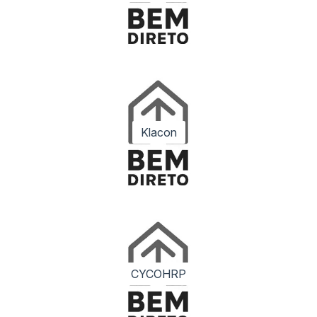
Praça São Salvador
Rua General Glicério
Túnel Santa Bárbara
Túnel Rebouças
Klacon
CYCOHRP