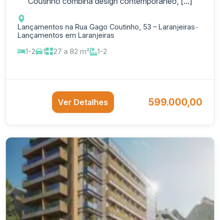
Coutinho combina design contemporâneo, [...]
Lançamentos na Rua Gago Coutinho, 53 – Laranjeiras
-
Lançamentos em Laranjeiras
1-2
1
27 a 82 m²
1-2
599.000,00
Ver Detalhes