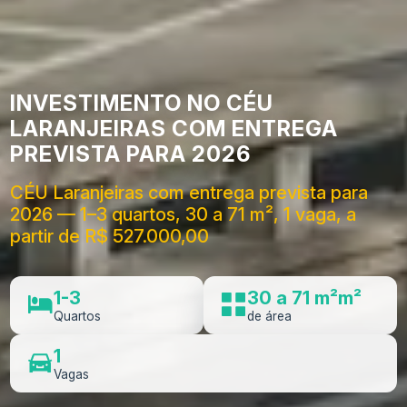
INVESTIMENTO NO CÉU
LARANJEIRAS COM ENTREGA
PREVISTA PARA 2026
CÉU Laranjeiras com entrega prevista para
2026 — 1–3 quartos, 30 a 71 m², 1 vaga, a
partir de R$ 527.000,00
1-3
30 a 71 m²m²
Quartos
de área
1
Vagas