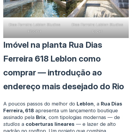
Dias Ferreira Leblon Studios
Dias Ferreira Leblon Studios
Piscina
Lazer
Imóvel na planta Rua Dias
Ferreira 618 Leblon como
comprar — introdução ao
endereço mais desejado do Rio
A poucos passos do melhor do
Leblon
, a
Rua Dias
Ferreira, 618
apresenta um lançamento boutique
assinado pela
Brix
, com tipologias modernas — de
studios
a
coberturas lineares
— e lazer de alto
padrão no rooftop. Um projeto que combina