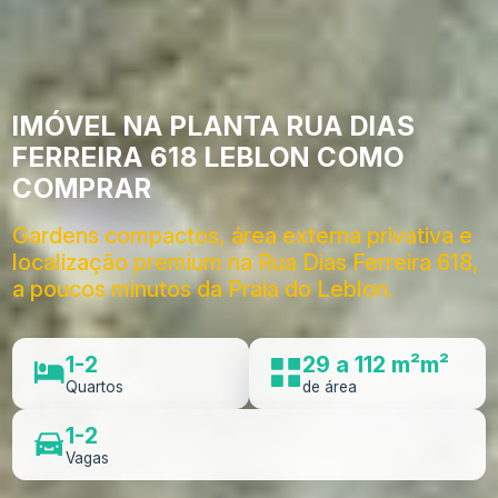
IMÓVEL NA PLANTA RUA DIAS
FERREIRA 618 LEBLON COMO
COMPRAR
Gardens compactos, área externa privativa e
localização premium na Rua Dias Ferreira 618,
a poucos minutos da Praia do Leblon.
1-2
29 a 112 m²m²
Quartos
de área
1-2
Vagas