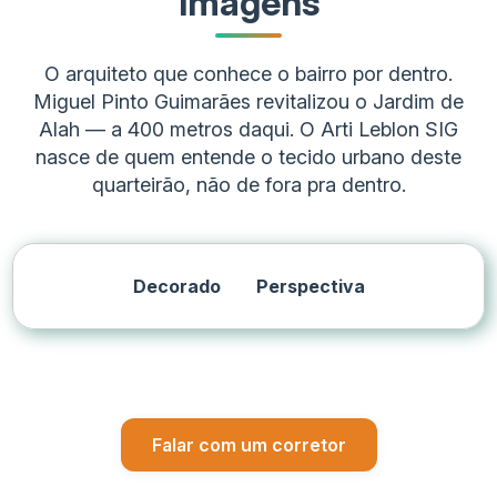
Imagens
O arquiteto que conhece o bairro por dentro.
Miguel Pinto Guimarães revitalizou o Jardim de
Alah — a 400 metros daqui. O Arti Leblon SIG
nasce de quem entende o tecido urbano deste
quarteirão, não de fora pra dentro.
Característica
Informa
Nome do empreendimento
Arti Leb
Decorado
Perspectiva
Palavra-chave comercial
Arti Le
Endereço
Localização
Quadrís
Distância da orla
150 met
Falar com um corretor
Realização
Total de unidades
52 unid