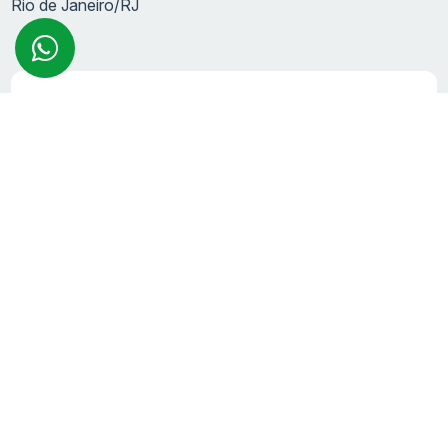
Rio de Janeiro/RJ
Cadastre-se e receba informações
exclusivas
+55
Brazil
+55
CADASTRAR