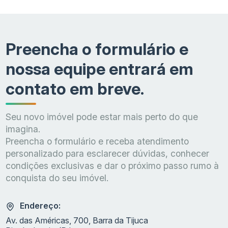
Tipologias
Metragens
36 m² a
Preencha o formulário e
Perfil do condomínio
nossa equipe entrará em
Arquitetura e interiores
Miguel 
contato em breve.
Arte na fachada
Adoaldo
Curadoria de arte
Luca Pa
Seu novo imóvel pode estar mais perto do que
Preço inicial divulgado
Studios 
imagina.
Preencha o formulário e receba atendimento
VGV divulgado
R$ 150 
personalizado para esclarecer dúvidas, conhecer
Memorial de incorporação
condições exclusivas e dar o próximo passo rumo à
conquista do seu imóvel.
Licença de obra
Endereço:
Av. das Américas, 700, Barra da Tijuca