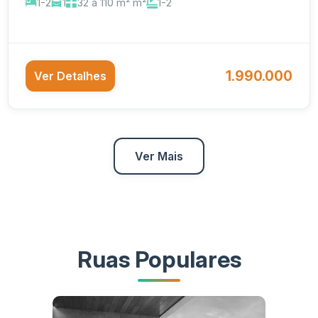
1-2
1
32 a 110 m² m²
1-2
1.990.000
Ver Detalhes
Ver Mais
Ruas Populares