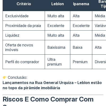
Bar
Critério
Leblon
Ipanema
Ti
Exclusividade
Muito alta
Alta
Média
Proximidade da praia
Excelente
Excelente
Variáv
Liquidez
Muito alta
Alta
Média
Oferta de novos
Baixíssima
Baixa
Alta
imóveis
Ultra
Perfil do comprador
Premium
Divers
premium
Conclusão:
Lançamentos na Rua General Urquiza – Leblon estão
no topo da pirâmide imobiliária
Riscos E Como Comprar Com