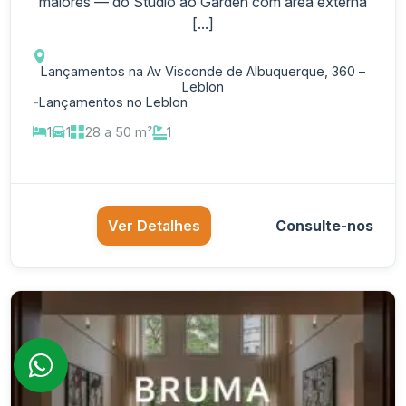
maiores — do Studio ao Garden com área externa
[...]
Lançamentos na Av Visconde de Albuquerque, 360 –
Leblon
-
Lançamentos no Leblon
1
1
28 a 50 m²
1
Ver Detalhes
Consulte-nos