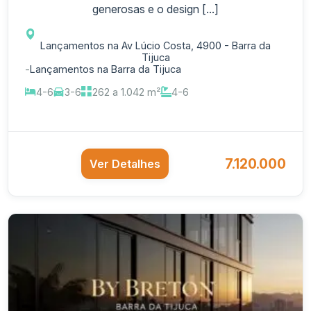
generosas e o design [...]
Lançamentos na Av Lúcio Costa, 4900 - Barra da
Tijuca
-
Lançamentos na Barra da Tijuca
4-6
3-6
262 a 1.042 m²
4-6
7.120.000
Ver Detalhes