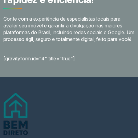
Conte com a experiência de especialistas locais para
avaliar seu imóvel e garantir a divulgação nas maiores
plataformas do Brasil, incluindo redes sociais e Google. Um
processo ágil, seguro e totalmente digital, feito para você!
[gravityform id="4" title="true"]