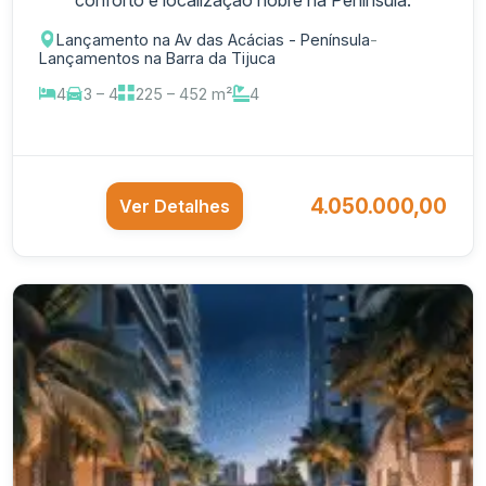
Lançamento na Av das Acácias - Península
-
Lançamentos na Barra da Tijuca
4
3 – 4
225 – 452 m²
4
4.050.000,00
Ver Detalhes