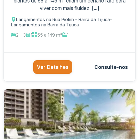
plantas de 55 a 149 m² criam um cenário raro para
viver com mais fluidez, [...]
Lançamentos na Rua Piolim - Barra da Tijuca
-
Lançamentos na Barra da Tijuca
2 – 3
1
55 a 149 m²
1
Ver Detalhes
Consulte-nos