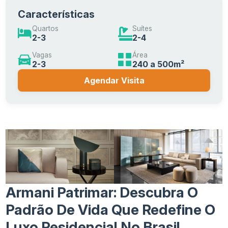
Características
Quartos
Suítes
2-3
2-4
Vagas
Área
2-3
240 a 500m²
Agendar Visita
Armani Patrimar: Descubra O
Padrão De Vida Que Redefine O
Luxo Residencial No Brasil