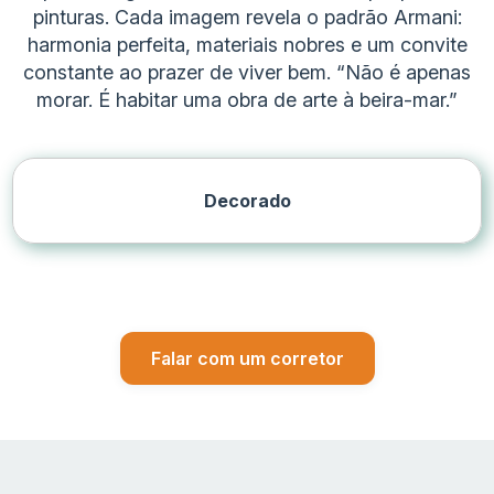
pinturas. Cada imagem revela o padrão Armani:
harmonia perfeita, materiais nobres e um convite
constante ao prazer de viver bem. “Não é apenas
Item
Descriç
morar. É habitar uma obra de arte à beira-mar.”
Nome do empreendimento
Armani P
Localização
Barra da
Decorado
Total de unidades
190 uni
Torres
4 torres
Tipologias
Metragem mínima
Acima d
Falar com um corretor
VGV estimado
R$ 1,4 b
Status
Breve l
Início previsto de obras
2025
Assinatura