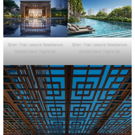
Gran Thai Leisure Residence
Gran Thai Leisure Residence
Construtora Tegra Na
Construtora Tegra Na
Península
Península