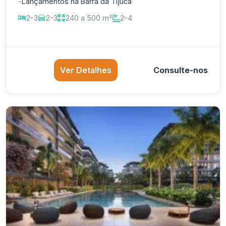
-
Lançamentos na Barra da Tijuca
2-3
2-3
240 a 500 m²
2-4
Ver Detalhes
Consulte-nos