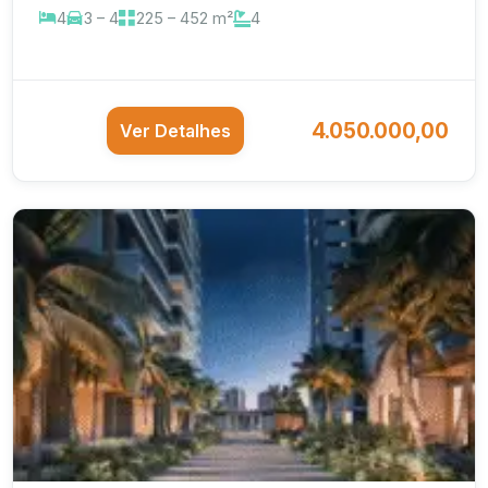
4
3 – 4
225 – 452 m²
4
4.050.000,00
Ver Detalhes