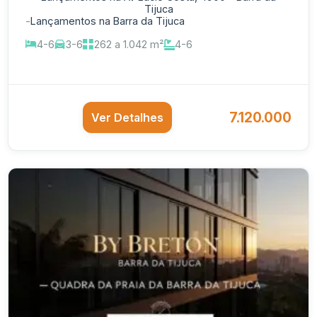
Tijuca
-
Lançamentos na Barra da Tijuca
4-6
3-6
262 a 1.042 m²
4-6
7.120.000
Ver Detalhes