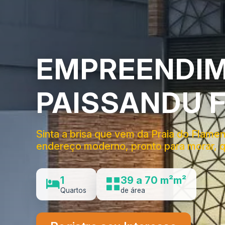
EMPREENDIM
PAISSANDU 
Sinta a brisa que vem da Praia do Flame
endereço moderno, pronto para morar, qu
1
39 a 70 m²m²
Quartos
de área