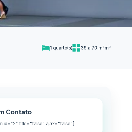
1 quarto(s)
39 a 70 m²m²
em Contato
m id="2" title="false" ajax="false"]