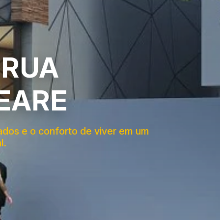
 RUA
EARE
lados e o conforto de viver em um
l.