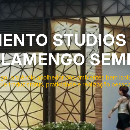
ENTO STUDIOS
FLAMENGO SEM
ngo, o silêncio acolhedor dos ambientes bem iso
e traduz status, praticidade e realização pessoa