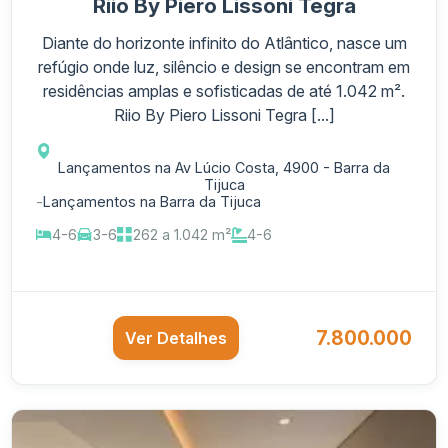
Riio By Piero Lissoni Tegra
Diante do horizonte infinito do Atlântico, nasce um
refúgio onde luz, silêncio e design se encontram em
residências amplas e sofisticadas de até 1.042 m².
Riio By Piero Lissoni Tegra [...]
Lançamentos na Av Lúcio Costa, 4900 - Barra da
Tijuca
-
Lançamentos na Barra da Tijuca
4-6
3-6
262 a 1.042 m²
4-6
7.800.000
Ver Detalhes