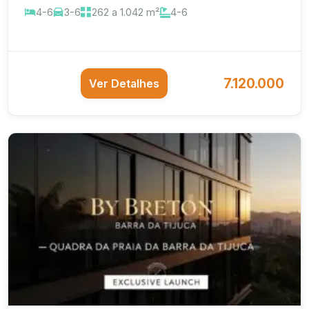
4-6
3-6
262 a 1.042 m²
4-6
7.120.000
Ver Detalhes