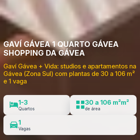
GAVÍ GÁVEA 1 QUARTO GÁVEA
SHOPPING DA GÁVEA
Gaví Gávea + Vida: studios e apartamentos na
Gávea (Zona Sul) com plantas de 30 a 106 m²
e 1 vaga
1-3
30 a 106 m²m²
Quartos
de área
1
Vagas