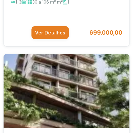
1-3
1
30 a 106 m² m²
1
699.000,00
Ver Detalhes