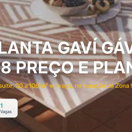
LANTA GAVÍ GÁ
8 PREÇO E PLA
uíte, 30 a 106 m² e 1 vaga, no coração da Zona 
1
Vagas