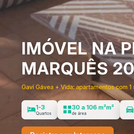
IMÓVEL NA P
MARQUÊS 20
Gaví Gávea + Vida: apartamentos com 1 s
1-3
30 a 106 m²m²
Quartos
de área