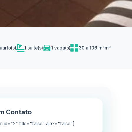
uarto(s)
1 suíte(s)
1 vaga(s)
30 a 106 m²m²
em Contato
m id="2" title="false" ajax="false"]