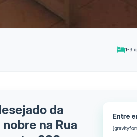
1-3 q
desejado da
Entre 
 nobre na Rua
[gravityfor