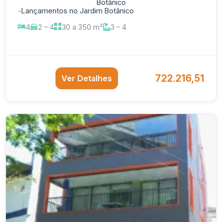
Botânico
-
Lançamentos no Jardim Botânico
4
2 – 4
30 a 350 m²
3 – 4
722.216,51
Ver Detalhes