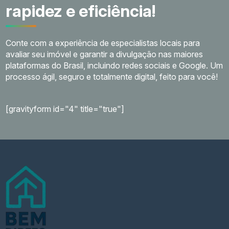
rapidez e eficiência!
Conte com a experiência de especialistas locais para
avaliar seu imóvel e garantir a divulgação nas maiores
plataformas do Brasil, incluindo redes sociais e Google. Um
processo ágil, seguro e totalmente digital, feito para você!
[gravityform id="4" title="true"]