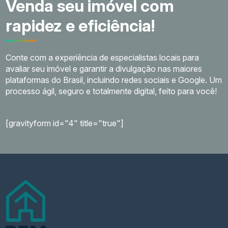
Venda seu imóvel com
rapidez e eficiência!
Conte com a experiência de especialistas locais para
avaliar seu imóvel e garantir a divulgação nas maiores
plataformas do Brasil, incluindo redes sociais e Google. Um
processo ágil, seguro e totalmente digital, feito para você!
[gravityform id="4" title="true"]