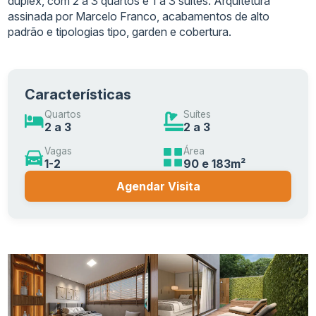
duplex, com 2 a 3 quartos e 1 a 3 suítes. Arquitetura
assinada por Marcelo Franco, acabamentos de alto
padrão e tipologias tipo, garden e cobertura.
Características
Quartos
Suítes
2 a 3
2 a 3
Vagas
Área
1-2
90 e 183m²
Agendar Visita