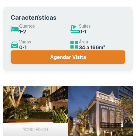
Características
Quartos
Suítes
1-2
0-1
Vagas
Área
0-1
34 a 166m²
Agendar Visita
Verde Mozak