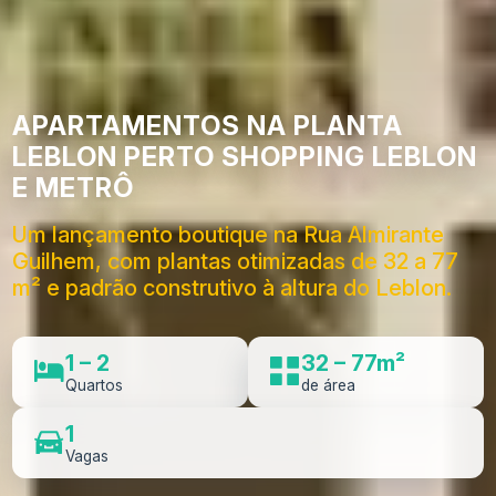
APARTAMENTOS NA PLANTA
LEBLON PERTO SHOPPING LEBLON
E METRÔ
Um lançamento boutique na Rua Almirante
Guilhem, com plantas otimizadas de 32 a 77
m² e padrão construtivo à altura do Leblon.
1 – 2
32 – 77m²
Quartos
de área
1
Vagas