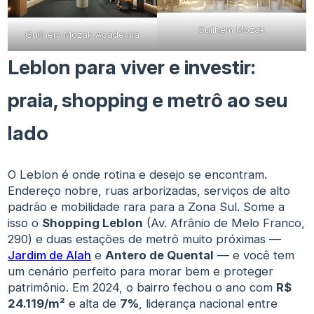
Guilhem Mozak
Guilhem Mozak Academia
Leblon para viver e investir:
praia, shopping e metrô ao seu
lado
O Leblon é onde rotina e desejo se encontram.
Endereço nobre, ruas arborizadas, serviços de alto
padrão e mobilidade rara para a Zona Sul. Some a
isso o
Shopping Leblon
(Av. Afrânio de Melo Franco,
290) e duas estações de metrô muito próximas —
Jardim de Alah
e
Antero de Quental
— e você tem
um cenário perfeito para morar bem e proteger
patrimônio. Em 2024, o bairro fechou o ano com
R$
24.119/m²
e alta de
7%
, liderança nacional entre