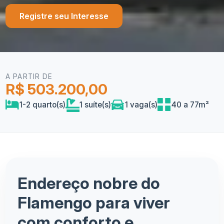
Registre seu Interesse
A PARTIR DE
R$ 503.200,00
1-2 quarto(s)
1 suíte(s)
1 vaga(s)
40 a 77m²
Endereço nobre do
Flamengo para viver
com conforto e