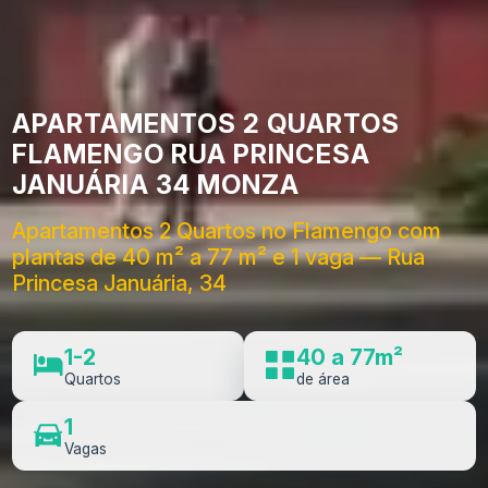
APARTAMENTOS 2 QUARTOS
FLAMENGO RUA PRINCESA
JANUÁRIA 34 MONZA
Apartamentos 2 Quartos no Flamengo com
plantas de 40 m² a 77 m² e 1 vaga — Rua
Princesa Januária, 34
1-2
40 a 77m²
Quartos
de área
1
Vagas