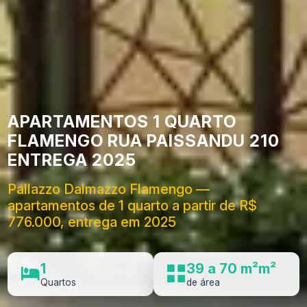
APARTAMENTOS 1 QUARTO
FLAMENGO RUA PAISSANDU 210
ENTREGA 2025
Pallazzo Dalmazzo Flamengo —
apartamentos de 1 quarto a partir de R$
776.000, entrega em 2025
1
39 a 70 m²m²
Quartos
de área