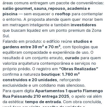
áreas comuns entregam um pacote de conveniências:
salão gourmet, sauna, repouso, academia e
piscina
— sem esquecer o
rooftop
para contemplar
o entorno. A proposta atende quem quer morar bem
em metragem inteligente e também
investidores
que buscam liquidez em um ponto premium da Zona
Sul.
Falando em produto: o edifício reúne
studios e
gardens entre 39 m² e 70 m²
, com tipologias que
equilibram compacidade e experiência de uso. O
resultado é um conjunto enxuto,
curado
para quem
valoriza arquitetura contemporânea e serviços no
próprio prédio. O registro em
“Obras Realizadas”
confirma a natureza
boutique
:
1.760 m²
construídos e 20 unidades
, reforçando
exclusividade e um cotidiano mais silencioso.
Para quem digita
Apartamentos 1 quarto Flamengo
Rua Paissandu 210 entrega 2025
, o apelo vai além
da estética:
tempo de entrada
. Com obra concluída,