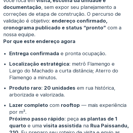
você foca em
visita, escolha da unidade e
documentação
, sem expor seu planejamento a
correções de etapa de construção. O percurso de
validação é objetivo:
endereço confirmado,
cronograma publicado e status “pronto”
com a
nossa equipe.
Por que este endereço agora
Entrega confirmada
e pronta ocupação.
Localização estratégica
: metrô Flamengo e
Largo do Machado a curta distância; Aterro do
Flamengo a minutos.
Produto raro
:
20 unidades
em rua histórica,
arborizada e valorizada.
Lazer completo
com
rooftop
— mais experiência
por m².
Próximo passo rápido
: peça
as plantas de 1
quarto
e uma
visita assistida
na
Rua Paissandu,
210
. Eu preparo seu roteiro de visita e envio as