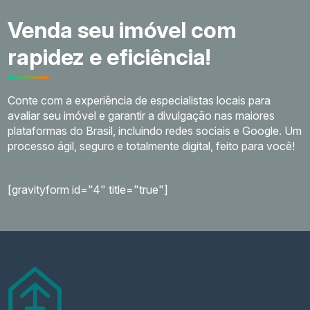
Venda seu imóvel com
rapidez e eficiência!
Conte com a experiência de especialistas locais para
avaliar seu imóvel e garantir a divulgação nas maiores
plataformas do Brasil, incluindo redes sociais e Google. Um
processo ágil, seguro e totalmente digital, feito para você!
[gravityform id="4" title="true"]