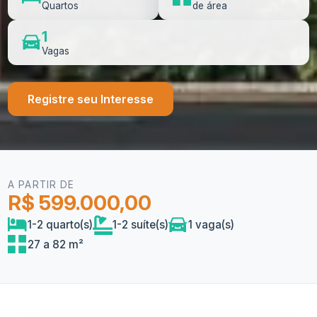
Quartos
de área
1
Vagas
Registre seu Interesse
A PARTIR DE
R$ 599.000,00
1-2 quarto(s)
1-2 suíte(s)
1 vaga(s)
27 a 82 m²