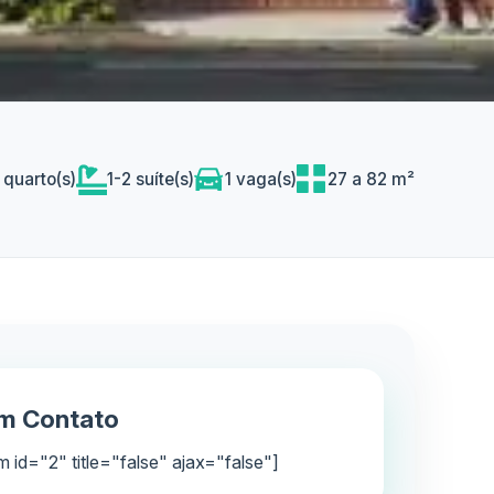
 quarto(s)
1-2 suíte(s)
1 vaga(s)
27 a 82 m²
em Contato
m id="2" title="false" ajax="false"]