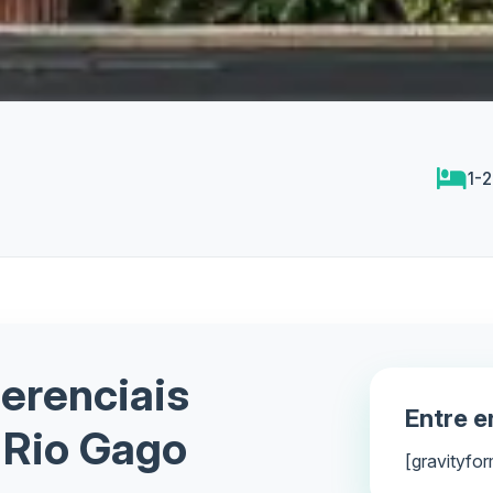
1-2
ferenciais
Entre 
 Rio Gago
[gravityfor