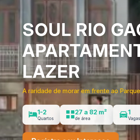
SOUL RIO G
APARTAMENT
LAZER
A raridade de morar em frente ao Parque
1-2
27 a 82 m²
1
Quartos
de área
Vaga