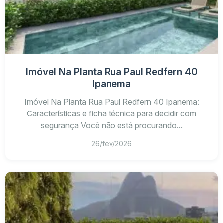
Valor total, fluxo de pagamento e custos de
aquisição
Previsão de entrega e documentação comercial
vigente
Regras condominiais para moradia, uso eventual
Imóvel Na Planta Rua Paul Redfern 40
ou locação
Ipanema
Estrutura comum e despesas mensais estimadas
Imóvel Na Planta Rua Paul Redfern 40 Ipanema:
Características e ficha técnica para decidir com
segurança Você não está procurando...
26/fev/2026