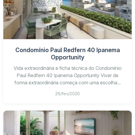
Área
Tipologia
Perfil de uso
aproximada
41 m² a
Moradia prática, segunda resid
Studio
45 m²
ou patrimônio compacto
Condomínio Paul Redfern 40 Ipanema
Studio
48 m² a
Opportunity
Unidade compacta com área e
garden
53 m²
privativa
Vida extraordinária e ficha técnica do Condomínio
Double
83 m² a
Mais privacidade e independên
Paul Redfern 40 Ipanema Opportunity Viver de
suíte
87 m²
entre os ambientes
forma extraordinária começa com uma escolha...
Cobertura
Amplitude, exclusividade e dist
26/fev/2026
134 m²
duplex
em dois níveis