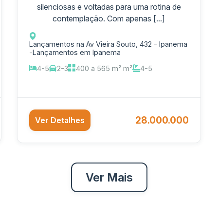
silenciosas e voltadas para uma rotina de
contemplação. Com apenas [...]
Lançamentos na Av Vieira Souto, 432 - Ipanema
-
Lançamentos em Ipanema
4-5
2-3
400 a 565 m² m²
4-5
28.000.000
Ver Detalhes
Ver Mais