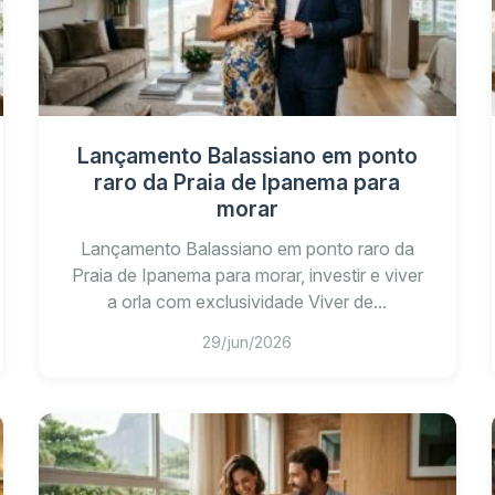
Piscina, sauna e fitness
Lançamento Balassiano em ponto
Meeting room e executi
raro da Praia de Ipanema para
morar
Ambiente dedicado ao r
Lançamento Balassiano em ponto raro da
m²
Projeto arquitetônico 
Praia de Ipanema para morar, investir e viver
a orla com exclusividade Viver de...
29/jun/2026