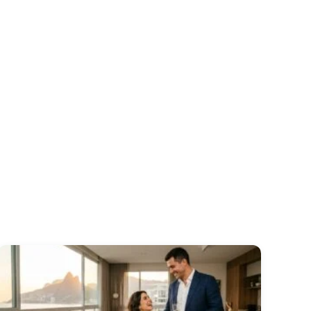
orâmica
veis
rivativa
o amplo