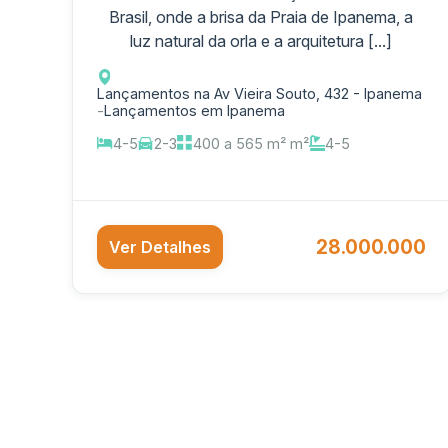
Brasil, onde a brisa da Praia de Ipanema, a
luz natural da orla e a arquitetura [...]
Lançamentos na Av Vieira Souto, 432 - Ipanema
-
Lançamentos em Ipanema
4-5
2-3
400 a 565 m² m²
4-5
28.000.000
Ver Detalhes