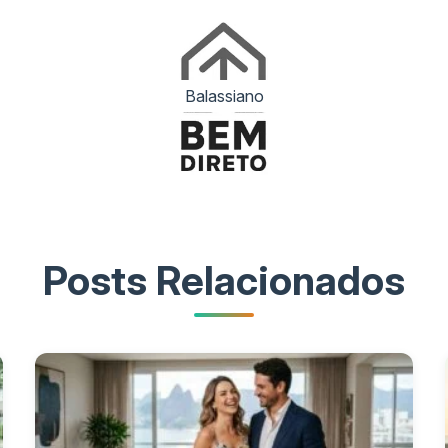
 m²
Terraços elevados e vista pan
 m²
Plantas lineares amplas e flexí
 m²
Integração com área externa p
Balassiano
 m²
Sala com pé-direito duplo
 565 m²
Configuração duplex e terraç
Posts Relacionados