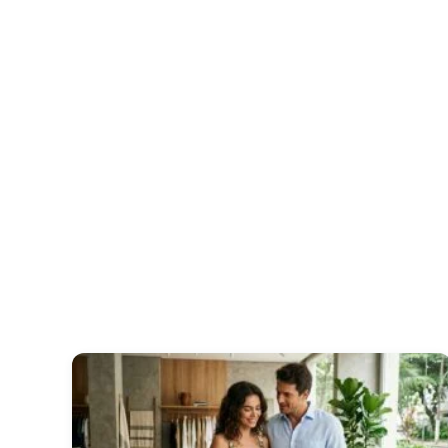
Cobertura triplex
407
Apartamentos
411
Up garden
441
Apartamento triplex
490
Penthouses
Até