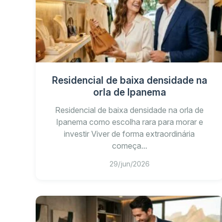
Residencial de baixa densidade na
orla de Ipanema
Residencial de baixa densidade na orla de
Ipanema como escolha rara para morar e
investir Viver de forma extraordinária
Qual é o nome do empreendimento?
começa...
29/jun/2026
Quantas residências estão previstas?
Qual é a menor metragem divulgada?