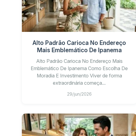
Apenas 11 residências
Alto Padrão Carioca No Endereço
Plantas flexíveis e personalizáveis
Mais Emblemático De Ipanema
Vista frontal para o mar e Ilhas Cagarras
Alto Padrão Carioca No Endereço Mais
Emblemático De Ipanema Como Escolha De
Apartamentos com áreas superiores a 400 
Moradia E Investimento Viver de forma
extraordinária começa...
29/jun/2026