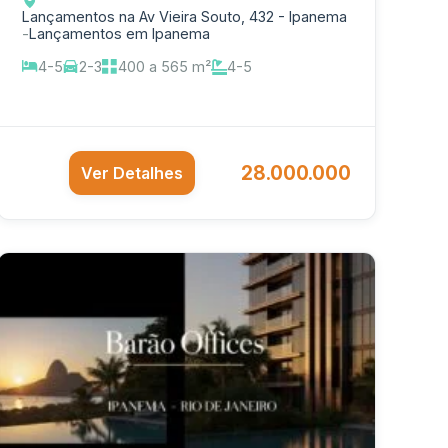
Lançamentos na Av Vieira Souto, 432 - Ipanema
-
Lançamentos em Ipanema
4-5
2-3
400 a 565 m²
4-5
28.000.000
Ver Detalhes