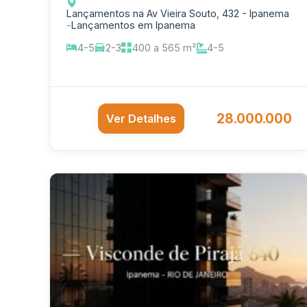
Lançamentos na Av Vieira Souto, 432 - Ipanema
-
Lançamentos em Ipanema
4-5
2-3
400 a 565 m²
4-5
28.000.000
Ver Detalhes