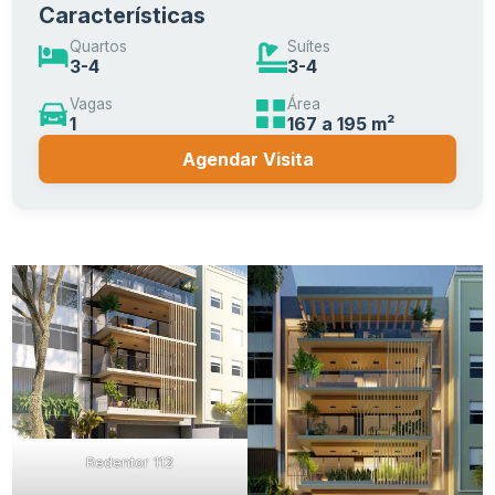
Características
Quartos
Suítes
3-4
3-4
Vagas
Área
1
167 a 195 m²
Agendar Visita
Redentor 112