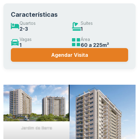
Características
Quartos
Suítes
2-3
1
Vagas
Área
1
60 a 225m²
Agendar Visita
Jardim da Barra