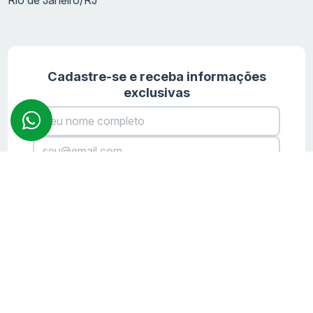
Tipo de Imóvel
Valor Inicial
Metragem
Cadastre-se e receba informações
Apartamento Tipo
R$ 393.000,00
60 m²
exclusivas
Apartamento Tipo
R$ 499.000,00
72 m²
Cobertura Linear
R$ 1.302.000,00
139 m²
Cobertura Linear
R$ 1.302.000,00
167 m²
+55
Brazil
+55
CADASTRAR