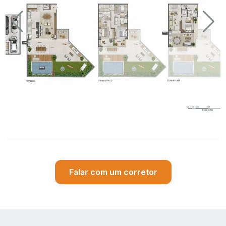
Casa Triplex
340 m²
4
Nome do Condomínio:
Construtora:
Localização:
Plantas:
Metragem Total:
Falar com um corretor
Garden privativo:
Previsão de Entrega:
Total de Unidades: