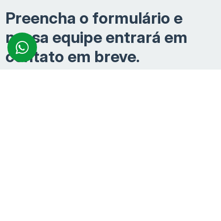
Preencha o formulário e
nossa equipe entrará em
contato em breve.
Seu novo imóvel pode estar mais perto do que
imagina.
Preencha o formulário e receba atendimento
personalizado para esclarecer dúvidas, conhecer
condições exclusivas e dar o próximo passo rumo à
conquista do seu imóvel.
Endereço:
Av. das Américas, 700, Barra da Tijuca
Rio de Janeiro/RJ