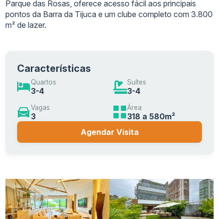
Parque das Rosas, oferece acesso fácil aos principais
pontos da Barra da Tijuca e um clube completo com 3.800
m² de lazer.
Características
Quartos
Suítes
3-4
3-4
Vagas
Área
3
318 a 580m²
Agendar Visita