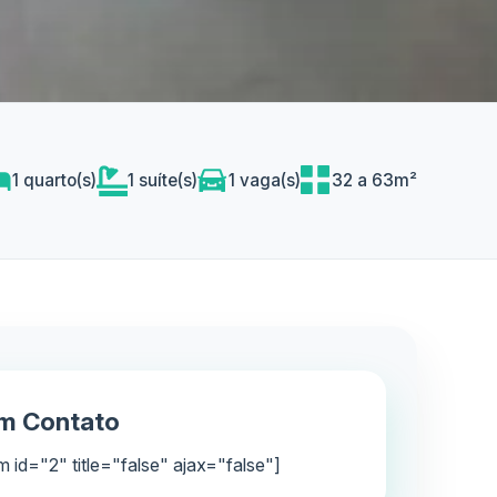
1 quarto(s)
1 suíte(s)
1 vaga(s)
32 a 63m²
em Contato
m id="2" title="false" ajax="false"]