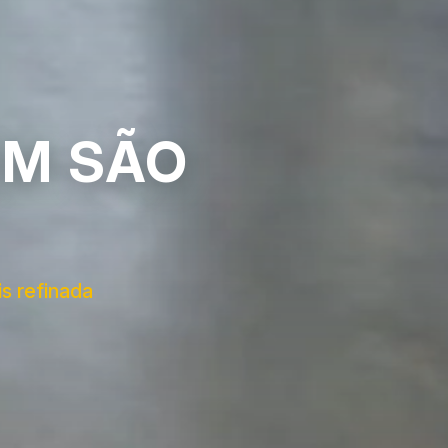
EM SÃO
s refinada