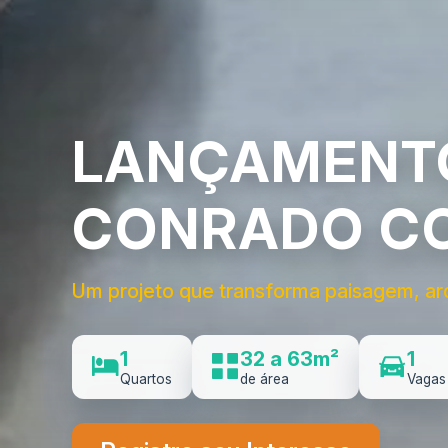
LANÇAMENTO
CONRADO C
Um projeto que transforma paisagem, ar
1
32 a 63m²
1
Quartos
de área
Vagas