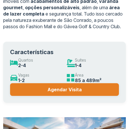
imóveis com
acabamentos de alto padrão
,
varanda
gourmet
,
opções personalizáveis
, além de uma
área
de lazer completa
e segurança total. Tudo isso cercado
pela natureza exuberante de São Conrado, a poucos
passos do Fashion Mall e do Gávea Golf & Country Club.
Características
Quartos
Suítes
2-4
1-4
Vagas
Área
1-2
85 a 489m²
Agendar Visita