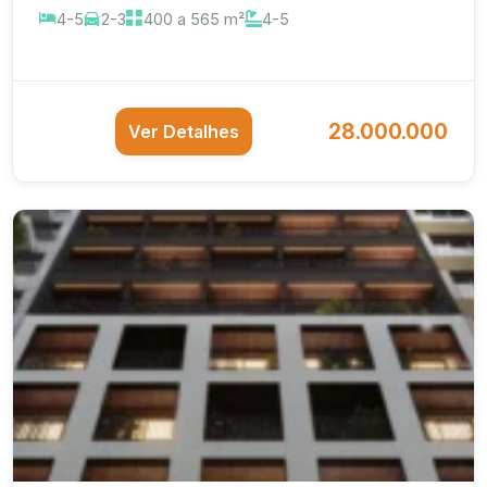
4-5
2-3
400 a 565 m²
4-5
28.000.000
Ver Detalhes