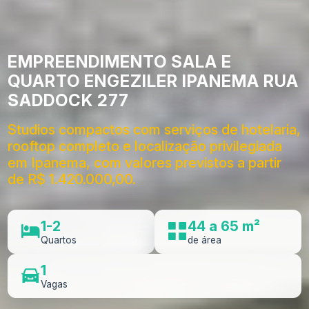
EMPREENDIMENTO SALA E
QUARTO ENGEZILER IPANEMA RUA
SADDOCK 277
Studios compactos com serviços de hotelaria,
rooftop completo e localização privilegiada
em Ipanema, com valores previstos a partir
de R$ 1.420.000,00.
1-2
44 a 65 m²
Quartos
de área
1
Vagas