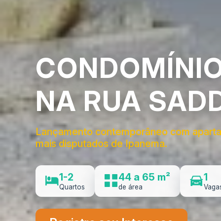
CONDOMÍNIO
NA RUA SADD
Lançamento contemporâneo com apartame
mais disputados de Ipanema.
1-2
44 a 65 m²
1
Quartos
de área
Vaga