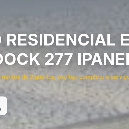
 RESIDENCIAL 
OCK 277 IPANE
ntos de 2 quartos, rooftop completo e serviço
s