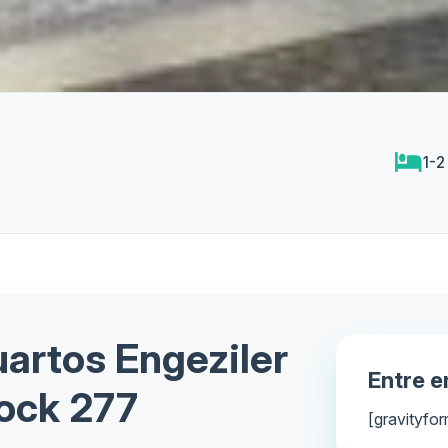
1-2
artos Engeziler
Entre 
ock 277
[gravityfor