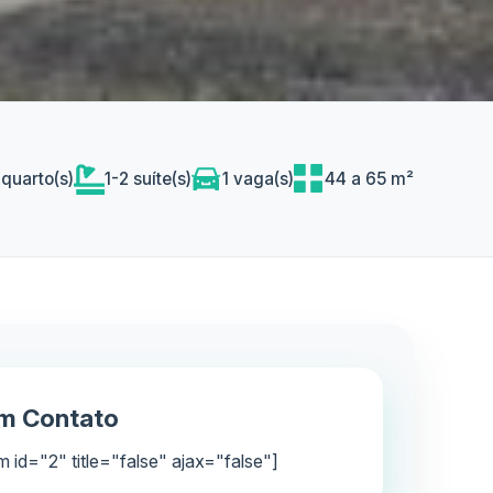
 quarto(s)
1-2 suíte(s)
1 vaga(s)
44 a 65 m²
em Contato
m id="2" title="false" ajax="false"]