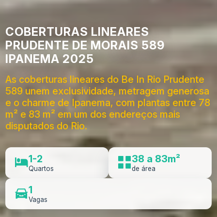
COBERTURAS LINEARES
PRUDENTE DE MORAIS 589
IPANEMA 2025
As coberturas lineares do Be In Rio Prudente
589 unem exclusividade, metragem generosa
e o charme de Ipanema, com plantas entre 78
m² e 83 m² em um dos endereços mais
disputados do Rio.
1-2
38 a 83m²
Quartos
de área
1
Vagas