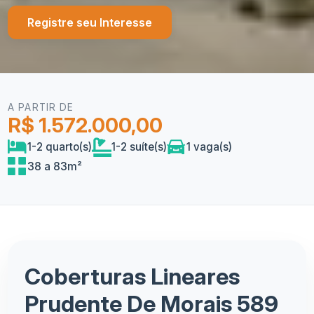
Registre seu Interesse
A PARTIR DE
R$ 1.572.000,00
1-2 quarto(s)
1-2 suíte(s)
1 vaga(s)
38 a 83m²
Coberturas Lineares
Prudente De Morais 589