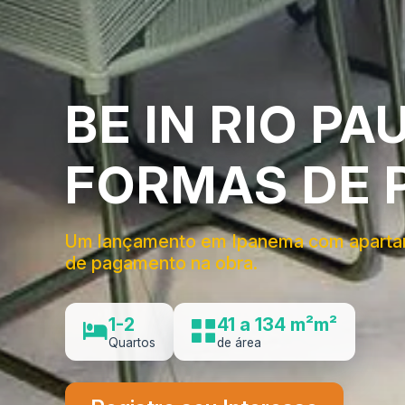
BE IN RIO P
FORMAS DE 
Um lançamento em Ipanema com apartament
de pagamento na obra.
1-2
41 a 134 m²m²
Quartos
de área