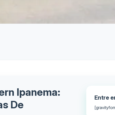
fern Ipanema:
Entre 
as De
[gravityfor