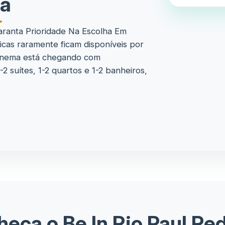
ra
ranta Prioridade Na Escolha Em
cas raramente ficam disponíveis por
panema está chegando com
 suítes, 1-2 quartos e 1-2 banheiros,
eça o Be In Rio Paul Re