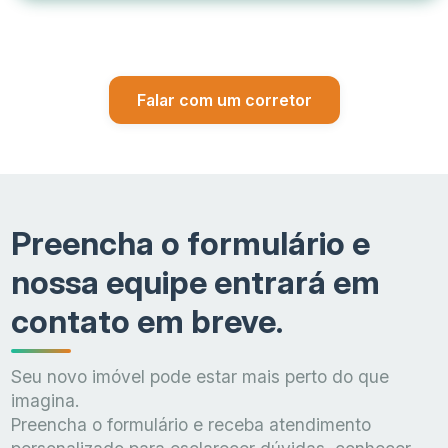
Endereço estratégico
Apenas 3 minutos a pé da praia de Copacabana
Falar com um corretor
Studios compactos de alto padrão
Preencha o formulário e
Apartamentos maiores, gardens e coberturas
nossa equipe entrará em
contato em breve.
Coleção Be in Rio
Seu novo imóvel pode estar mais perto do que
imagina.
Preencha o formulário e receba atendimento