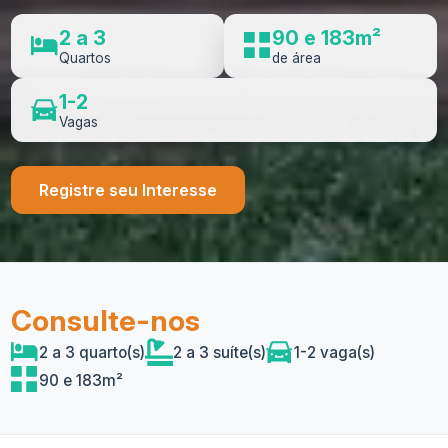
2 a 3
90 e 183m²
Quartos
de área
1-2
Vagas
Registre seu Interesse
Consulte-nos
2 a 3 quarto(s)
2 a 3 suíte(s)
1-2 vaga(s)
90 e 183m²