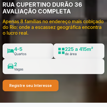
RUA CUPERTINO DURÃO 36
AVALIAÇÃO COMPLETA
Apenas 8 famílias no endereço mais cobiçado
do Rio: onde a escassez geográfica encontra
o lucro real.
4-5
225 a 415m²
Quartos
de área
2
Vagas
Registre seu Interesse