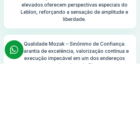
elevados oferecem perspectivas especiais do
Leblon, reforçando a sensação de amplitude e
liberdade.
Qualidade Mozak – Sinônimo de Confiança:
Garantia de excelência, valorização contínua e
execução impecável em um dos endereços
mais nobres do Rio.
Localização Estratégica no Melhor do Leblon:
Entre a praia, cafés, restaurantes renomados e
serviços essenciais, tudo se conecta ao seu
dia a dia com praticidade e sofisticação.